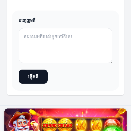
បញ្ចេញមតិ
ផ្ញើមតិ