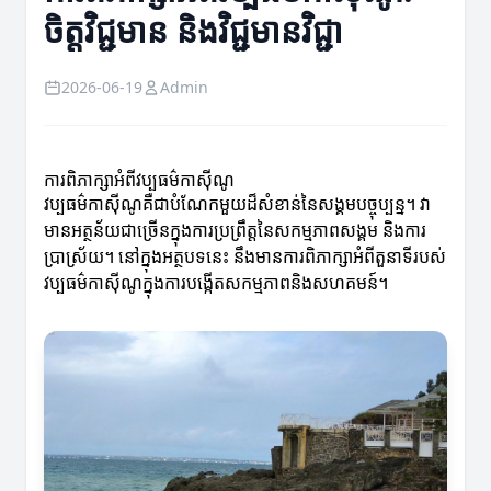
ចិត្តវិជ្ជមាន និងវិជ្ជមានវិជ្ជា
2026-06-19
Admin
ការពិភាក្សាអំពីវប្បធម៌កាស៊ីណូ
វប្បធម៌កាស៊ីណូគឺជាបំណែកមួយដ៏សំខាន់នៃសង្គមបច្ចុប្បន្ន។ វា
មានអត្ថន័យជាច្រើនក្នុងការប្រព្រឹត្តនៃសកម្មភាពសង្គម និងការ
ប្រាស្រ័យ។ នៅក្នុងអត្ថបទនេះ នឹងមានការពិភាក្សាអំពីតួនាទីរបស់
វប្បធម៌កាស៊ីណូក្នុងការបង្កើតសកម្មភាពនិងសហគមន៍។