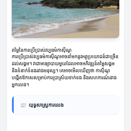
តម្លៃនៃការប្រើប្រាស់វប្បធម៌កាស៊ីណូ
ការប្រើប្រាស់វប្បធម៌កាស៊ីណូអាចនាំមកនូវអត្ថប្រយោជន៍ជាច្រើន
ដល់សង្គម។ វាជាមធ្យោបាយមួយដែលអាចអភិវឌ្ឍន៍តម្លៃសង្គម
និងទំនាក់ទំនងរវាងមនុស្ស។ គេអាចមើលឃើញថា កាស៊ីណូ
បង្កើតឱកាសសម្រាប់ការប្រាស្រ័យទាក់ទង និងសហការណ៍រវាង
អ្នកលេង។
📰
យុទ្ធសាស្ត្រការលេង