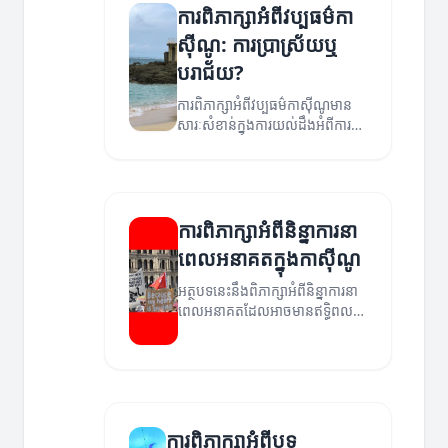
ការពិភាក្សាអំពីវប្បធម៌កា
ស៊ីណូ: ការប្រាស្រ័យឬ
បរាជ័យ?
ការពិភាក្សាអំពីវប្បធម៌កាស៊ីណូមាន
សារៈសំខាន់ក្នុងការយល់ដឹងអំពីការ
ប្រាស្រ័យនិងអត្ថិភាពក្នុងសង្គម។
ការពិភាក្សាអំពីនិន្នាការនា
ពេលអនាគតក្នុងកាស៊ីណូ
អត្ថបទនេះនឹងពិភាក្សាអំពីនិន្នាការនា
ពេលអនាគតដែលអាចមានឥទ្ធិពល
ដល់ឧស្សាហកម្មកាស៊ីណូ។
ការពិភាក្សាអំពីបទ