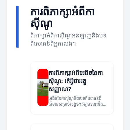
ការពិភាក្សាអំពីកា
ស៊ីណូ
ពិភាក្សាអំពីកាស៊ីណូអនឡាញនិងបទ
ពិសោធន៍ពីអ្នកលេង។
ការពិភាក្សាអំពីអេធិចនៃកា
ស៊ីណូ: តើអ្វីជាអត្ត
សញ្ញាណ?
អេធិចនៃកាស៊ីណូគឺជាបទពិសោធន៍ដ៏
សំខាន់សម្រាប់សង្គម។ អត្ថបទនេះនឹង
ពិភាក្សាអំពីអេធិចនៃកាស៊ីណូ និង
ឥទ្ធិពលរបស់វាក្នុងសង្គម។