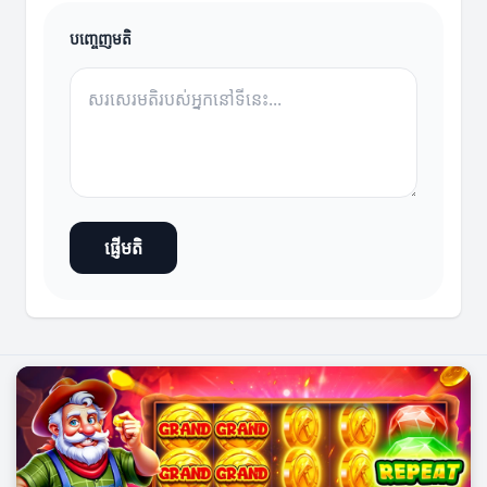
បញ្ចេញមតិ
ផ្ញើមតិ