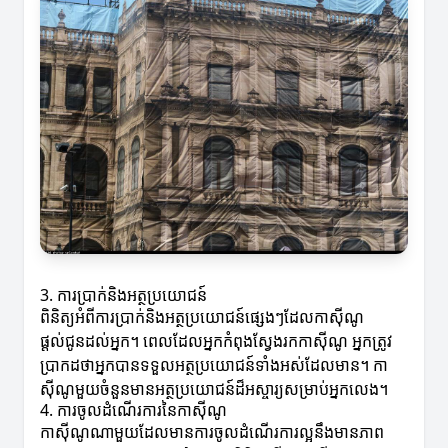
3. ការប្រាក់និងអត្ថប្រយោជន៍
ពិនិត្យអំពីការប្រាក់និងអត្ថប្រយោជន៍ផ្សេងៗដែលកាស៊ីណូ
ផ្តល់ជូនដល់អ្នក។ ពេលដែលអ្នកកំពុងស្វែងរកកាស៊ីណូ អ្នកត្រូវ
ប្រាកដថាអ្នកបានទទួលអត្ថប្រយោជន៍ទាំងអស់ដែលមាន។ កា
ស៊ីណូមួយចំនួនមានអត្ថប្រយោជន៍ដ៏អស្ចារ្យសម្រាប់អ្នកលេង។
4. ការចូលដំណើរការនៃកាស៊ីណូ
កាស៊ីណូណាមួយដែលមានការចូលដំណើរការល្អនឹងមានភាព