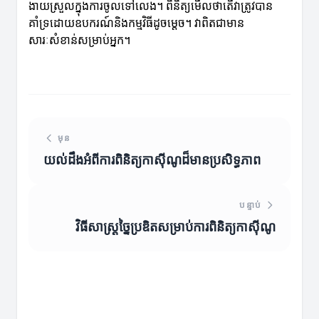
ងាយស្រួលក្នុងការចូលទៅលេង។ ពិនិត្យមើលថាតើវាត្រូវបាន
គាំទ្រដោយឧបករណ៍និងកម្មវិធីដូចម្ដេច។ វាពិតជាមាន
សារៈសំខាន់សម្រាប់អ្នក។
មុន
យល់ដឹងអំពីការពិនិត្យកាស៊ីណូដ៏មានប្រសិទ្ធភាព
បន្ទាប់
វិធីសាស្ត្រច្នៃប្រឌិតសម្រាប់ការពិនិត្យកាស៊ីណូ