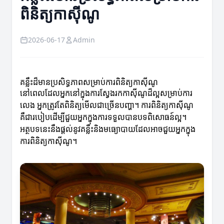
ពិនិត្យកាស៊ីណូ
2026-06-17
Admin
គន្លឹះដ៏មានប្រសិទ្ធភាពសម្រាប់ការពិនិត្យកាស៊ីណូ
នៅពេលដែលអ្នកនៅក្នុងការស្វែងរកកាស៊ីណូដ៏ល្អសម្រាប់ការ
លេង អ្នកត្រូវតែពិនិត្យមើលជាច្រើនបញ្ហា។ ការពិនិត្យកាស៊ីណូ
គឺជារបៀបដើម្បីជួយអ្នកក្នុងការទទួលបានបទពិសោធន៍ល្អ។
អត្ថបទនេះនឹងផ្តល់នូវគន្លឹះនិងមធ្យោបាយដែលអាចជួយអ្នកក្នុង
ការពិនិត្យកាស៊ីណូ។