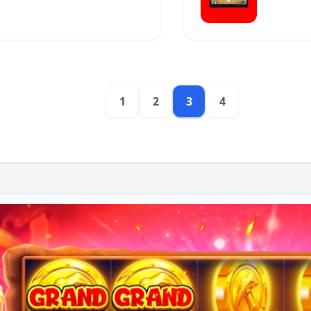
1
2
3
4