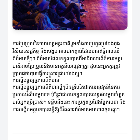
ការប្រែប្រួលនៃភាពយន្តអន្ដរជាតិ រួមទាំងការប្រកួតប្រជែងក្នុង
វិស័យសេដ្ឋកិច្ច និងសង្គម អាចជាកត្តាធំដែលមានឥទ្ធិពលលើ
ព័ត៌មានថ្មីៗ។ ព័ត៌មានដែលទទួលបានពីអាជីពសារព័ត៌មានអន្ដរ
ជាតិអាចប្រែប្រួលនិងមានអត្ថន័យផ្សេងៗគ្នា ដូចនេះអ្នកគួរត្រូវ
ប្រាកដថាបានធ្វើការស្រាវជ្រាវយ៉ាងល្អ។
ការធ្វើបច្ចុប្បន្នភាពព័ត៌មាន
ការធ្វើបច្ចុប្បន្នភាពព័ត៌មានថ្មីៗមិនត្រឹមតែជាការអនុវត្តន៍នៃការ
ប្រកាសវិស័យមួយទេ ប៉ុន្តែវាជាការទទួលបានលទ្ធផលមួយចំនួន
ដល់អ្នកប្រើប្រាស់។ ទន្ទឹមនឹងនេះ ការប្រកួតប្រជែងផ្នែកមេឌា និង
ការបង្កើតអត្ថបទបានធ្វើឱ្យជីវិតសារព័ត៌មានមានភាពខុសគ្នា។