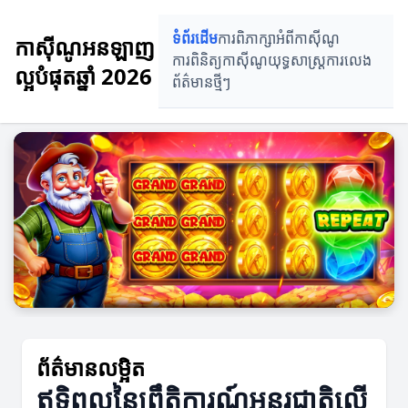
ទំព័រដើម
ការពិភាក្សាអំពីកាស៊ីណូ
កាស៊ីណូអនឡាញ
ការពិនិត្យកាស៊ីណូ
យុទ្ធសាស្ត្រការលេង
ល្អបំផុតឆ្នាំ 2026
ព័ត៌មានថ្មីៗ
ព័ត៌មានលម្អិត
ឥទ្ធិពលនៃព្រឹត្តិការណ៍អន្ដរជាតិលើ