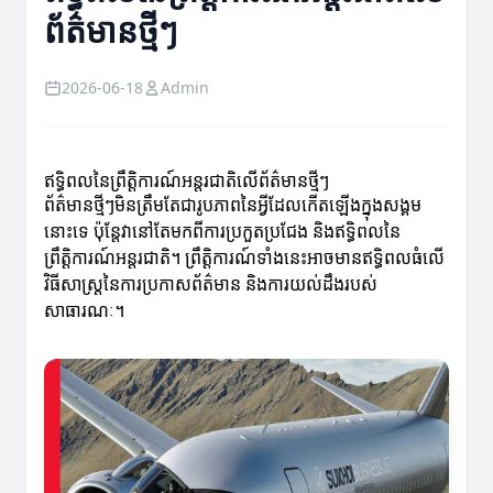
ព័ត៌មានថ្មីៗ
2026-06-18
Admin
ឥទ្ធិពលនៃព្រឹត្តិការណ៍អន្ដរជាតិលើព័ត៌មានថ្មីៗ
ព័ត៌មានថ្មីៗមិនត្រឹមតែជារូបភាពនៃអ្វីដែលកើតឡើងក្នុងសង្គម
នោះទេ ប៉ុន្តែវានៅតែមកពីការប្រកួតប្រជែង និងឥទ្ធិពលនៃ
ព្រឹត្តិការណ៍អន្ដរជាតិ។ ព្រឹត្តិការណ៍ទាំងនេះអាចមានឥទ្ធិពលធំលើ
វិធីសាស្ត្រនៃការប្រកាសព័ត៌មាន និងការយល់ដឹងរបស់
សាធារណៈ។