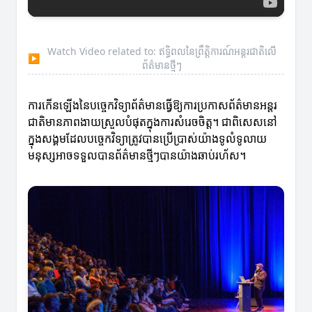
Watch Video related to: ឥទ្ធិពលនៃព្រឹត្តិការណ៍អន្ដរជាតិលើ
▶
ព័ត៌មានថ្មីៗ
ការកើនឡើងនៃបច្ចេកវិទ្យាព័ត៌មានធ្វើឱ្យការប្រកាសព័ត៌មានអន្ដរ
ជាតិមានភាពងាយស្រួលបំផុតក្នុងការសំរេចចិត្ត។ ជាពិសេសនៅ
ក្នុងសង្គមដែលបច្ចេកវិទ្យាត្រូវបានប្រើប្រាស់យ៉ាងទូលំទូលាយ
មនុស្សអាចទទួលបានព័ត៌មានថ្មីៗបានយ៉ាងឆាប់រហ័ស។