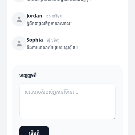
Jordan
១០ នាទីមុន
ខ្ញុំពិតជាចូលចិត្តអានវាណាស់។
Sophia
ម្សិលមិញ
នឹងតាមដានរាល់អត្ថបទបន្តទៀត។
បញ្ចេញមតិ
ផ្ញើមតិ