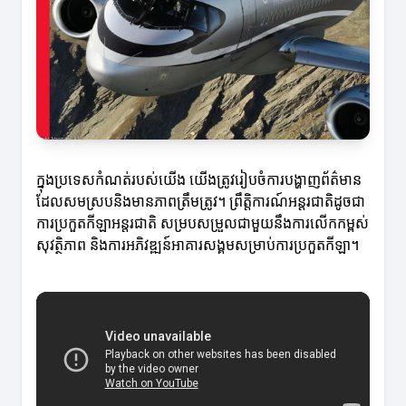
ក្នុងប្រទេសកំណត់របស់យើង យើងត្រូវរៀបចំការបង្ហាញព័ត៌មាន
ដែលសមស្របនិងមានភាពត្រឹមត្រូវ។ ព្រឹត្តិការណ៍អន្ដរជាតិដូចជា
ការប្រកួតកីឡាអន្តរជាតិ សម្របសម្រួលជាមួយនឹងការលើកកម្ពស់
សុវត្ថិភាព និងការអភិវឌ្ឍន៍អាគារសង្គមសម្រាប់ការប្រកួតកីឡា។