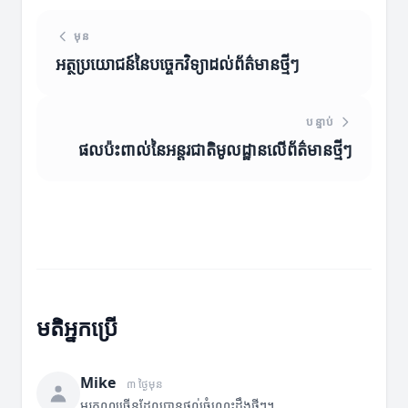
មុន
អត្ថប្រយោជន៍នៃបច្ចេកវិទ្យាដល់ព័ត៌មានថ្មីៗ
បន្ទាប់
ផលប៉ះពាល់នៃអន្ដរជាតិមូលដ្ឋានលើព័ត៌មានថ្មីៗ
មតិអ្នកប្រើ
Mike
៣ ថ្ងៃមុន
អរគុណច្រើនដែលបានផ្តល់ចំណេះដឹងថ្មីៗ។